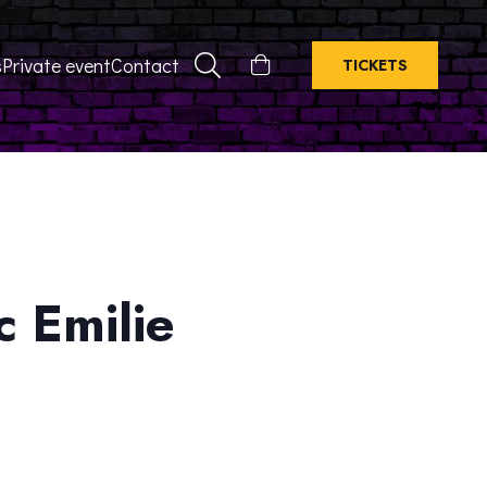
s
Private event
Contact
TICKETS
c Emilie