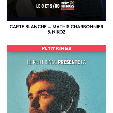
CARTE BLANCHE – MATHIS CHARBONNIER
& NIKOZ
PETIT KINGS