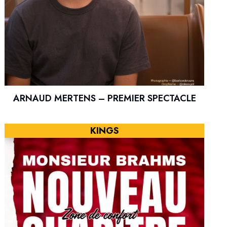
ARNAUD MERTENS – PREMIER SPECTACLE
KINGS