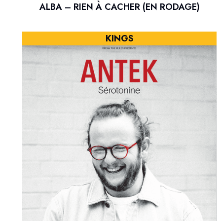
ALBA – RIEN À CACHER (EN RODAGE)
KINGS