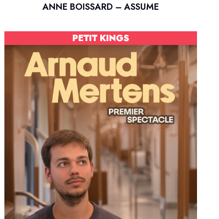
ANNE BOISSARD – ASSUME
PETIT KINGS