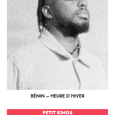
BÉNIN – HEURE D’HIVER
PETIT KINGS