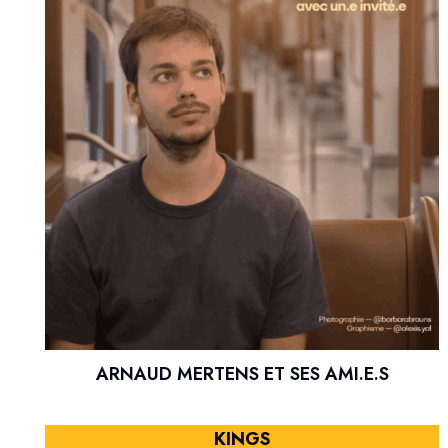
ARNAUD MERTENS ET SES AMI.E.S
KINGS