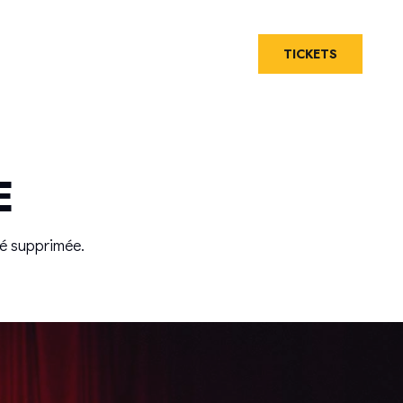
s
Private event
Contact
TICKETS
E
té supprimée.