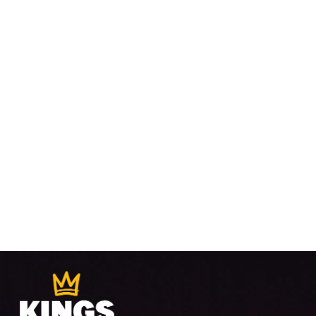
VUE
ÉVÈ