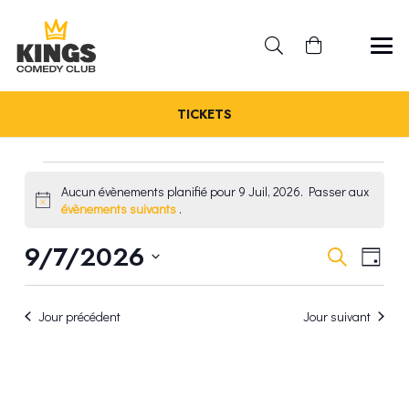
TICKETS
ÉVÈNEMENTS
Aucun évènements planifié pour 9 Juil, 2026. Passer aux
Notice
évènements suivants
.
FOR
REC
9/7/2026
NA
Recherche
Jour
9
Sélectionnez
DE
ET
une
VU
JUIL,
Jour précédent
Jour suivant
date.
NAV
ÉV
2026
DE