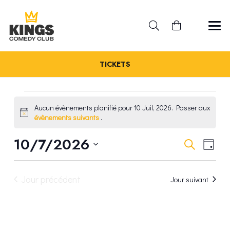
TICKETS
ÉVÈNEMENTS
Aucun évènements planifié pour 10 Juil, 2026. Passer aux
Notice
évènements suivants
.
FOR
REC
10/7/2026
NA
Recherche
Jour
10
Sélectionnez
DE
ET
une
VU
JUIL,
Jour précédent
Jour suivant
date.
NAV
ÉV
2026
DE