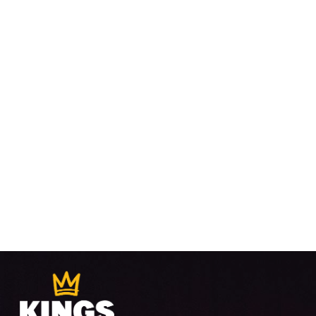
VUE
ÉVÈ