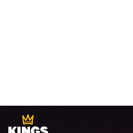
VUE
ÉVÈ