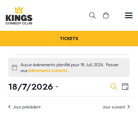
TICKETS
ÉVÈNEMENTS
Aucun évènements planifié pour 18 Juil, 2026. Passer
Notice
aux
évènements suivants
.
FOR
REC
18/7/2026
NA
Recherche
Jour
18
Sélectionnez
DE
ET
une
VU
JUIL,
Jour précédent
Jour suivant
date.
NAV
ÉV
2026
DE