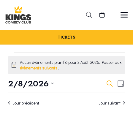
TICKETS
ÉVÈNEMENTS
Aucun évènements planifié pour 2 Août, 2026. Passer aux
Notice
évènements suivants
.
FOR
REC
2/8/2026
NA
Recherche
Jour
2
Sélectionnez
DE
ET
une
VU
AOÛT,
Jour précédent
Jour suivant
date.
NAV
ÉV
2026
DE