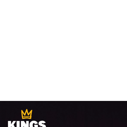
VUE
ÉVÈ