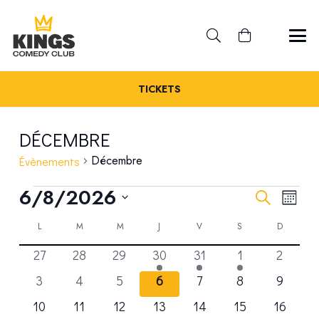
TICKETS
DÉCEMBRE
Décembre
Évènements
ÉVÈNEMENTS
REC
6/8/2026
NA
Recherche
Mois
Sélectionnez
DE
CALENDRIER
ET
LUNDI
MARDI
MERCREDI
JEUDI
VENDREDI
SAMEDI
DIMANC
L
M
M
J
V
S
D
une
VU
0
0
0
1
1
1
0
27
28
29
30
31
1
2
date.
DE
NAV
ÉV
évènements
évènements
évènements
évènement
évènement
évènement
évènem
0
0
0
0
0
0
0
3
4
5
6
7
8
9
ÉVÈNEMENTS
DE
évènements
évènements
évènements
évènements
évènements
évènements
évènem
0
0
0
0
0
0
0
10
11
12
13
14
15
16