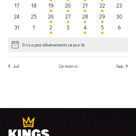
évènements
évènements
évènement
évènement
évènement
évènements
évèneme
VUE
0
0
1
1
1
2
0
17
18
19
20
21
22
23
évènements
évènements
évènement
évènement
évènement
évènements
évèneme
0
0
1
1
1
2
0
24
25
26
27
28
29
30
ÉVÈ
évènements
évènements
évènement
évènement
évènement
évènements
évèneme
0
0
1
0
2
2
0
31
1
2
3
4
5
6
évènements
évènements
évènement
évènements
évènements
évènements
évènem
Il n’y a pas d’évènements ce jour là.
Notice
Juil
Ce mois-ci
Sep