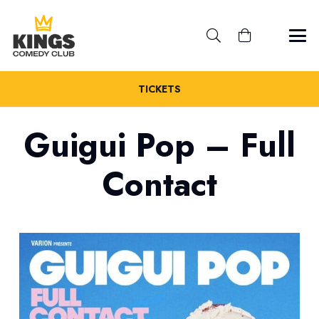
TICKETS
Guigui Pop – Full
Contact