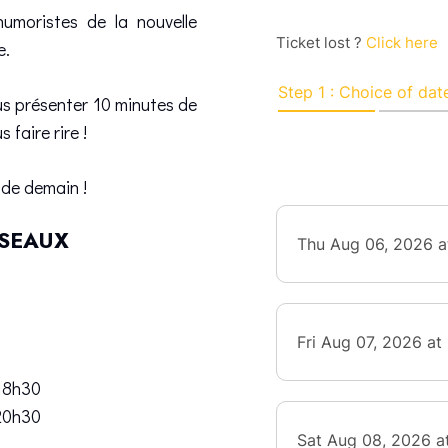
humoristes de la nouvelle
e.
us présenter 10 minutes de
 faire rire !
 de demain !
ÉSEAUX
 18h30
 20h30