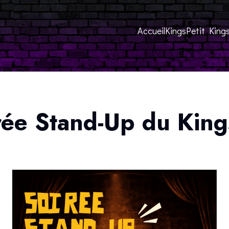
Accueil
Kings
Petit King
rée Stand-Up du King