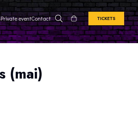
s
Private event
Contact
TICKETS
s (mai)