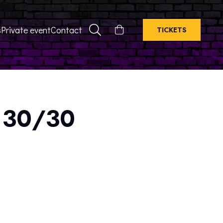
s
Private event
Contact
TICKETS
– 30/30