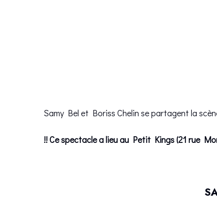
Samy Bel et Boriss Chelin se partagent la scène
!! Ce spectacle a lieu au Petit Kings (21 rue Mor
SA