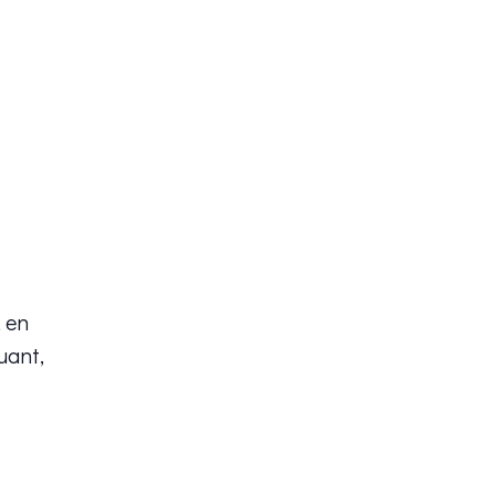
 en
uant,