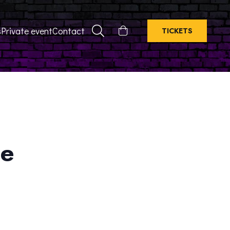
s
Private event
Contact
TICKETS
ge