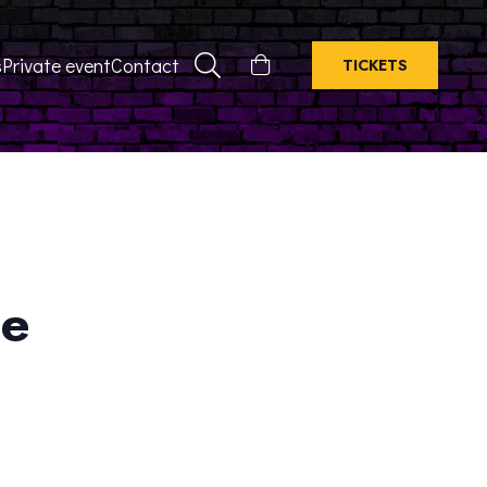
s
Private event
Contact
TICKETS
ge