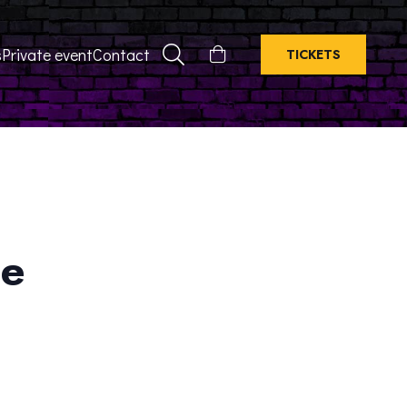
s
Private event
Contact
TICKETS
ge