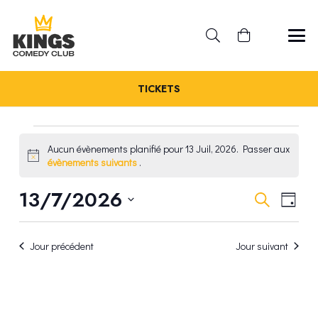
TICKETS
ÉVÈNEMENTS
Aucun évènements planifié pour 13 Juil, 2026. Passer aux
Notice
évènements suivants
.
FOR
REC
13/7/2026
NA
Recherche
Jour
13
Sélectionnez
DE
ET
une
VU
JUIL,
Jour précédent
Jour suivant
date.
NAV
ÉV
2026
DE