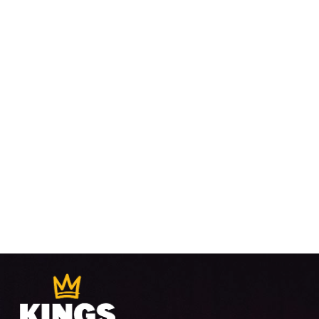
VUE
ÉVÈ