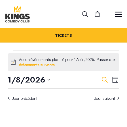
TICKETS
ÉVÈNEMENTS
Aucun évènements planifié pour 1 Août, 2026. Passer aux
Notice
évènements suivants
.
FOR
REC
1/8/2026
NA
Recherche
Jour
1
Sélectionnez
DE
ET
une
VU
AOÛT,
Jour précédent
Jour suivant
date.
NAV
ÉV
2026
DE