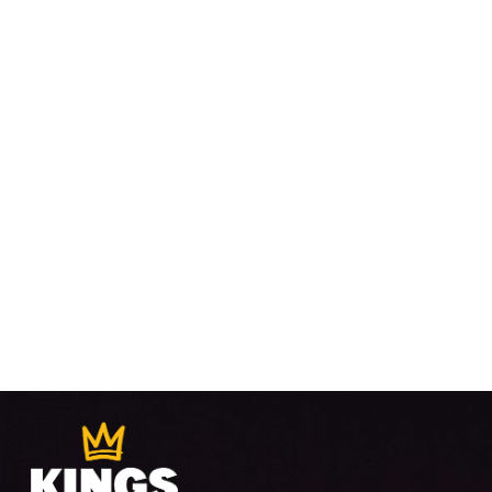
VUE
ÉVÈ