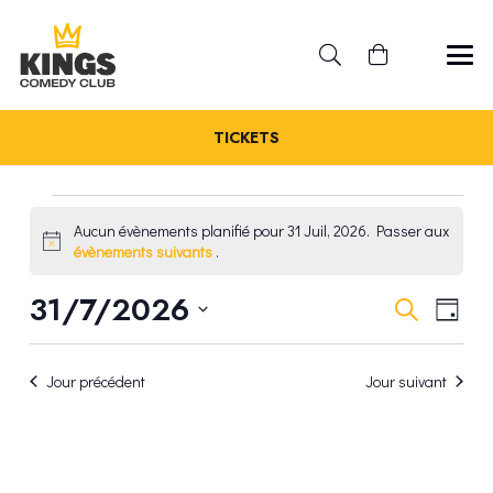
TICKETS
ÉVÈNEMENTS
Aucun évènements planifié pour 31 Juil, 2026. Passer aux
Notice
évènements suivants
.
FOR
REC
31/7/2026
NA
Recherche
Jour
31
Sélectionnez
DE
ET
une
VU
JUIL,
Jour précédent
Jour suivant
date.
NAV
ÉV
2026
DE