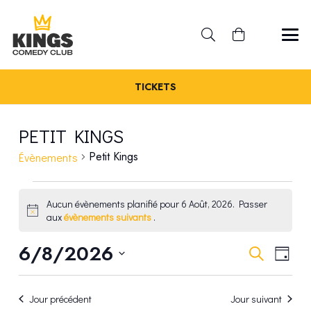
TICKETS
PETIT KINGS
Petit Kings
Évènements
ÉVÈNEMENTS
Aucun évènements planifié pour 6 Août, 2026. Passer
Notice
aux
évènements suivants
.
FOR
REC
6/8/2026
NA
6
Recherche
Jour
Sélectionnez
DE
ET
AOÛT,
une
VU
Jour précédent
Jour suivant