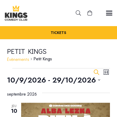
TICKETS
PETIT KINGS
Petit Kings
Évènements
ÉVÈNEMENTS
REC
NA
Recherche
Liste
 - 
10/9/2026
29/10/2026
DE
ET
Sélectionnez
VU
septembre 2026
une
NAV
ÉV
date.
JEU
DE
10