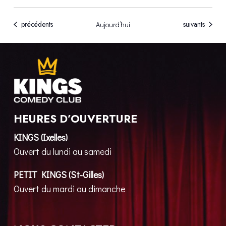
Évènements
Évènements
précédents
suivants
Aujourd’hui
HEURES D’OUVERTURE
KINGS (Ixelles)
Ouvert du lundi au samedi
PETIT KINGS (St-Gilles)
Ouvert du mardi au dimanche