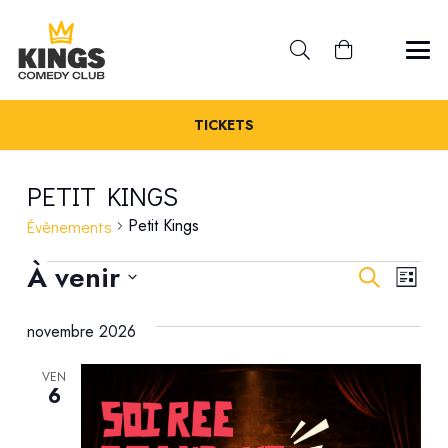
TICKETS
PETIT KINGS
Petit Kings
Évènements
ÉVÈNEMENTS
REC
À venir
NA
Recherche
Liste
Sélectionnez
DE
ET
novembre 2026
une
VU
date.
NAV
ÉV
VEN
6
DE