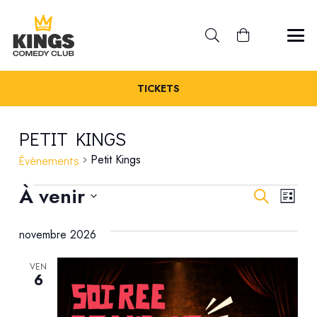
TICKETS
PETIT KINGS
Petit Kings
Évènements
ÉVÈNEMENTS
REC
À venir
NA
Recherche
Liste
Sélectionnez
DE
ET
novembre 2026
une
VU
date.
NAV
ÉV
VEN
6
DE