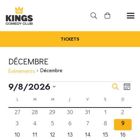
TICKETS
DÉCEMBRE
Décembre
Évènements
ÉVÈNEMENTS
REC
9/8/2026
NA
Recherche
Mois
Sélectionnez
DE
CALENDRIER
ET
LUNDI
MARDI
MERCREDI
JEUDI
VENDREDI
SAMEDI
DIMANC
L
M
M
J
V
S
D
une
VU
0
0
0
0
0
0
0
27
28
29
30
31
1
2
date.
DE
NAV
ÉV
évènements
évènements
évènements
évènements
évènements
évènements
évènem
0
0
0
0
0
0
0
3
4
5
6
7
8
9
ÉVÈNEMENTS
DE
évènements
évènements
évènements
évènements
évènements
évènements
évène
0
0
0
0
0
0
0
10
11
12
13
14
15
16