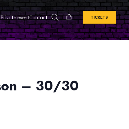
s
Private event
Contact
TICKETS
sson – 30/30