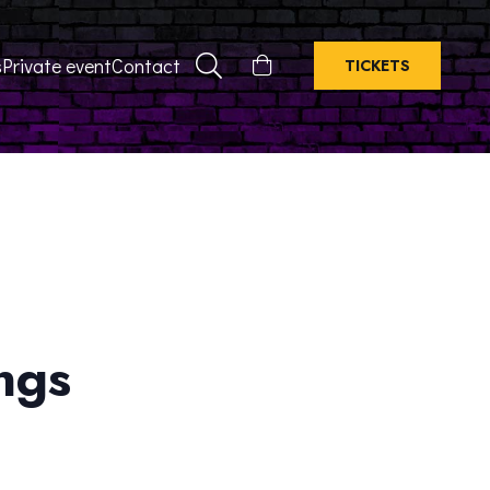
s
Private event
Contact
TICKETS
ngs