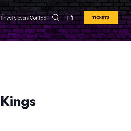
s
Private event
Contact
TICKETS
 Kings