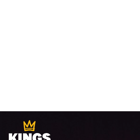
VUE
ÉVÈ