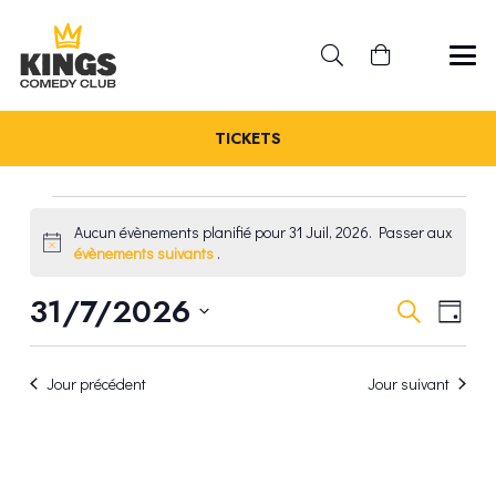
TICKETS
ÉVÈNEMENTS
Aucun évènements planifié pour 31 Juil, 2026. Passer aux
Notice
évènements suivants
.
FOR
REC
31/7/2026
NA
Recherche
Jour
31
Sélectionnez
DE
ET
une
VU
JUIL,
Jour précédent
Jour suivant
date.
NAV
ÉV
2026
DE