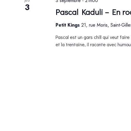
ÉVÈNEMENTS
3 septembre - 21h00
JEU
3
Pascal Kaduli – En r
Petit Kings
21, rue Moris, Saint-Gill
Pascal est un gars chill qui veut faire
et la trentaine, il raconte avec humour