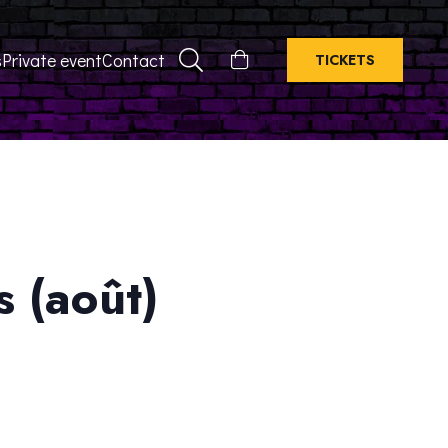
s
Private event
Contact
TICKETS
s (août)